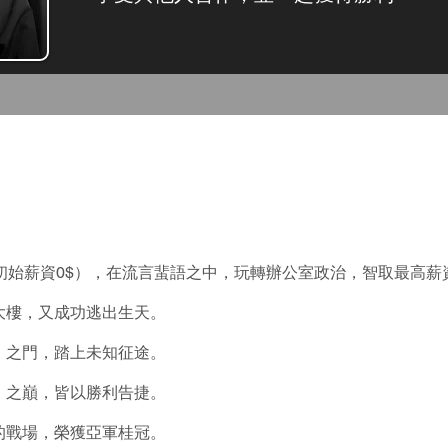
ted」（初始薪資0$），在流言蜚語之中，玩轉辦公室政治，智取最高薪
」大樓，又成功逃出生天。
賽」之門，踏上未知征途。
漢」之巔，皆以勝利告捷。
」的戰場，榮獲亞軍桂冠。