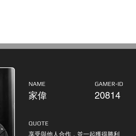
HOME
JOIN
GAME
NAME
GAMER-ID
家偉
20814
QUOTE
享受與他人合作，並一起獲得勝利