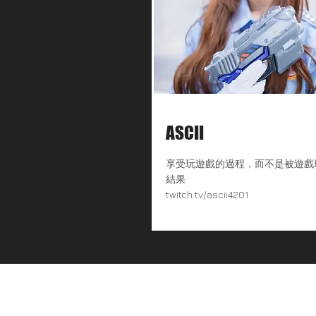
ASCII
享受玩遊戲的過程，而不是被遊戲
結果
twitch.tv/ascii4201
© 2026 Joker Game 愚人博弈