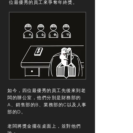
位最優秀的員工來爭奪年終獎。
如今，四位最優秀的員工先後來到老
闆的辦公室，他們分別是財務部的
A、銷售部的B、業務部的C以及人事
部的D。
老闆將獎金擺在桌面上，並對他們